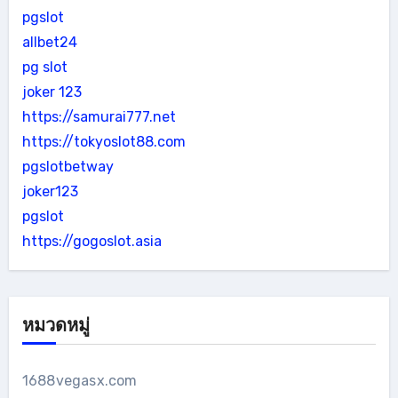
pgslot
allbet24
pg slot
joker 123
https://samurai777.net
https://tokyoslot88.com
pgslotbetway
joker123
pgslot
https://gogoslot.asia
หมวดหมู่
1688vegasx.com