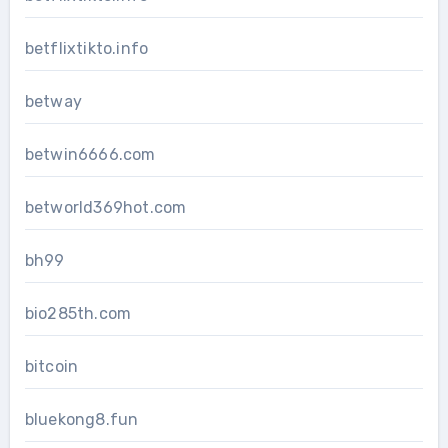
betflixtikto.info
betway
betwin6666.com
betworld369hot.com
bh99
bio285th.com
bitcoin
bluekong8.fun