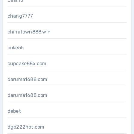
Casino
chang7777
chinatown888.win
coke55
cupcake88x.com
daruma1688.com
daruma1688.com
debet
dgb222hot.com