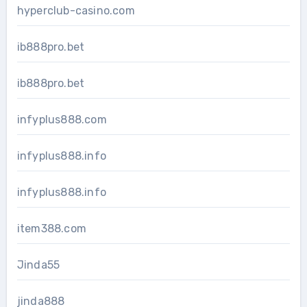
hyperclub-casino.com
ib888pro.bet
ib888pro.bet
infyplus888.com
infyplus888.info
infyplus888.info
item388.com
Jinda55
jinda888