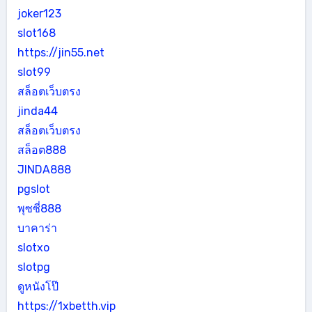
joker123
slot168
https://jin55.net
slot99
สล็อตเว็บตรง
jinda44
สล็อตเว็บตรง
สล็อต888
JINDA888
pgslot
พุซซี่888
บาคาร่า
slotxo
slotpg
ดูหนังโป๊
https://1xbetth.vip