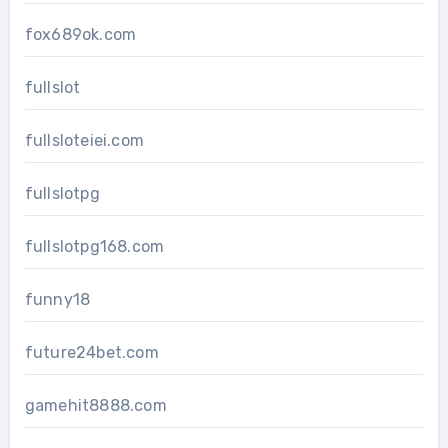
fox689ok.com
fullslot
fullsloteiei.com
fullslotpg
fullslotpg168.com
funny18
future24bet.com
gamehit8888.com