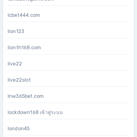
lcbet444.com
lion123
lionth168.com
live22
live22slot
lnw365bet.com
lockdown168 เข้าสู่ระบบ
london45