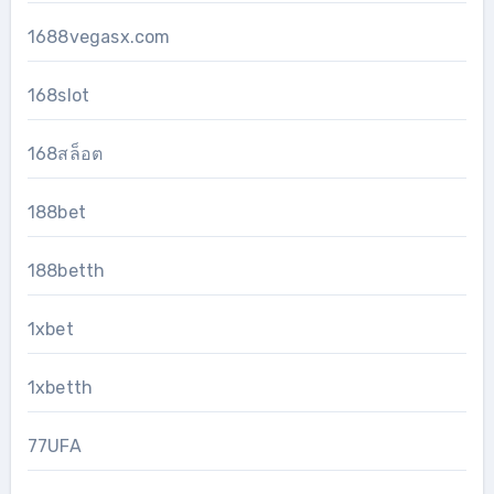
1688vegasx.com
168slot
168สล็อต
188bet
188betth
1xbet
1xbetth
77UFA