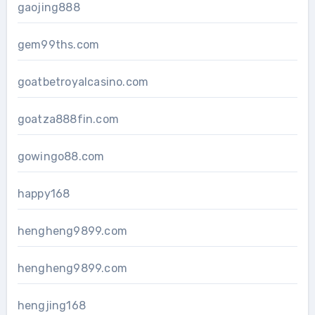
gaojing888
gem99ths.com
goatbetroyalcasino.com
goatza888fin.com
gowingo88.com
happy168
hengheng9899.com
hengheng9899.com
hengjing168