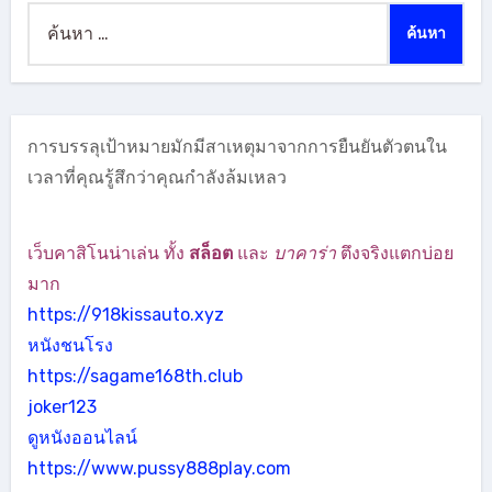
ค้นหา
สำหรับ:
การบรรลุเป้าหมายมักมีสาเหตุมาจากการยืนยันตัวตนใน
เวลาที่คุณรู้สึกว่าคุณกำลังล้มเหลว
เว็บคาสิโนน่าเล่น ทั้ง
สล็อต
และ
บาคาร่า
ตึงจริงแตกบ่อย
มาก
https://918kissauto.xyz
หนังชนโรง
https://sagame168th.club
joker123
ดูหนังออนไลน์
https://www.pussy888play.com