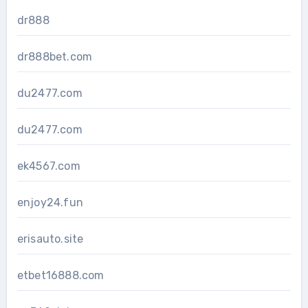
dr888
dr888bet.com
du2477.com
du2477.com
ek4567.com
enjoy24.fun
erisauto.site
etbet16888.com