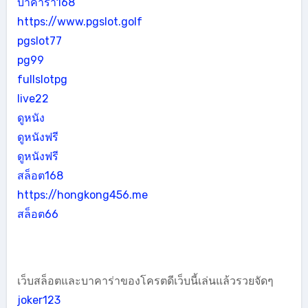
บาคาร่า168
https://www.pgslot.golf
pgslot77
pg99
fullslotpg
live22
ดูหนัง
ดูหนังฟรี
ดูหนังฟรี
สล็อต168
https://hongkong456.me
สล็อต66
เว็บสล็อตและบาคาร่าของโครตดีเว็บนี้เล่นแล้วรวยจัดๆ
joker123