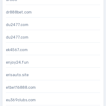
dr888bet.com
du2477.com
du2477.com
ek4567.com
enjoy24.fun
erisauto.site
etbet16888.com
eu369clubs.com