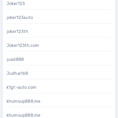
Joker123
joker123auto
joker123th
Joker123th.com
juad888
Judhai168
k1gt-auto.com
khumsup888.me
khumsup888.me