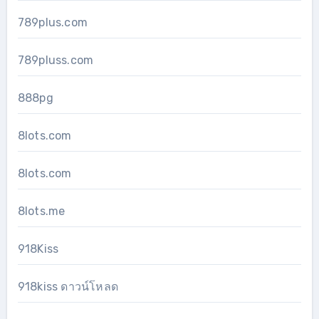
789plus.com
789pluss.com
888pg
8lots.com
8lots.com
8lots.me
918Kiss
918kiss ดาวน์โหลด