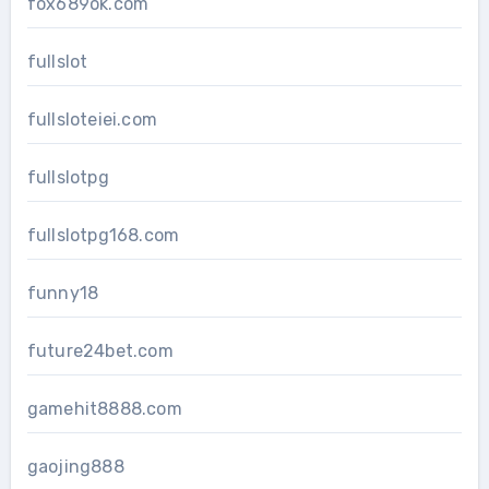
fox689ok.com
fullslot
fullsloteiei.com
fullslotpg
fullslotpg168.com
funny18
future24bet.com
gamehit8888.com
gaojing888