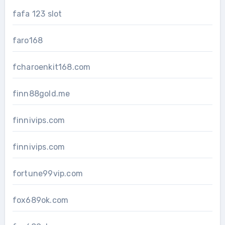
fafa 123 slot
faro168
fcharoenkit168.com
finn88gold.me
finnivips.com
finnivips.com
fortune99vip.com
fox689ok.com