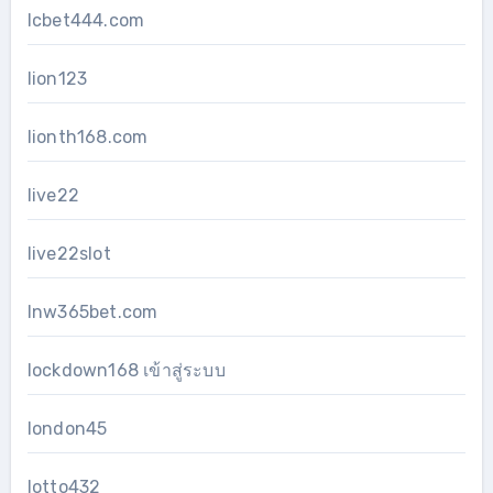
lcbet444.com
lion123
lionth168.com
live22
live22slot
lnw365bet.com
lockdown168 เข้าสู่ระบบ
london45
lotto432