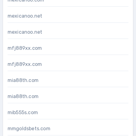
mexicanoo.net
mexicanoo.net
mfj889xx.com
mfj889xx.com
mia88th.com
mia88th.com
mib555s.com
mmgoldsbets.com