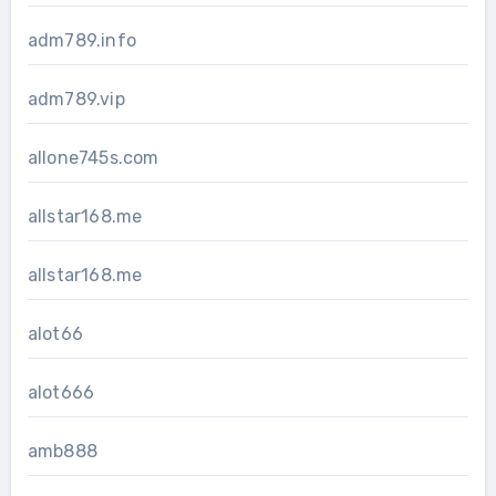
adm789.info
adm789.vip
allone745s.com
allstar168.me
allstar168.me
alot66
alot666
amb888