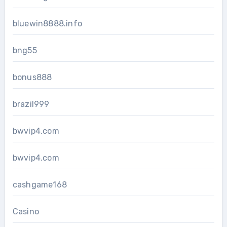
bluewin8888.info
bng55
bonus888
brazil999
bwvip4.com
bwvip4.com
cashgame168
Casino