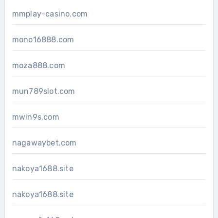
mmplay-casino.com
mono16888.com
moza888.com
mun789slot.com
mwin9s.com
nagawaybet.com
nakoya1688.site
nakoya1688.site