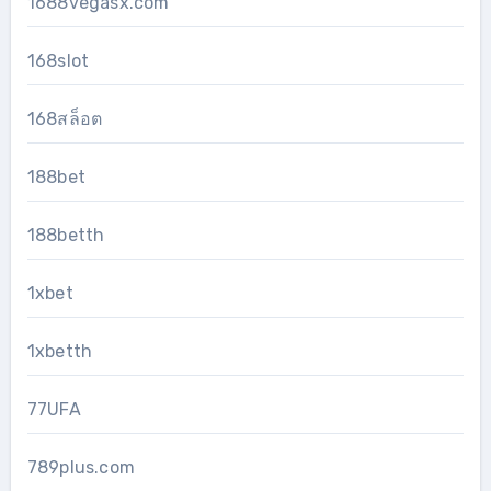
1688vegasx.com
168slot
168สล็อต
188bet
188betth
1xbet
1xbetth
77UFA
789plus.com