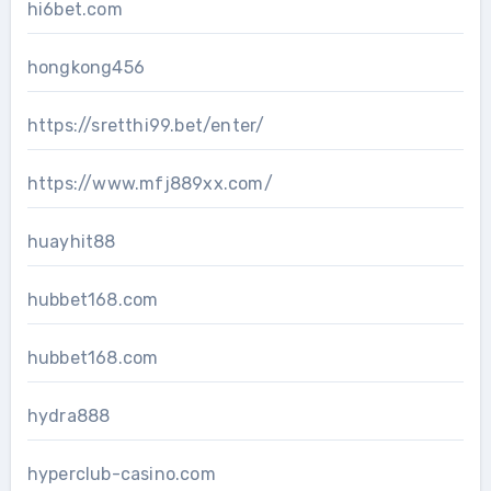
hi6bet.com
hongkong456
https://sretthi99.bet/enter/
https://www.mfj889xx.com/
huayhit88
hubbet168.com
hubbet168.com
hydra888
hyperclub-casino.com