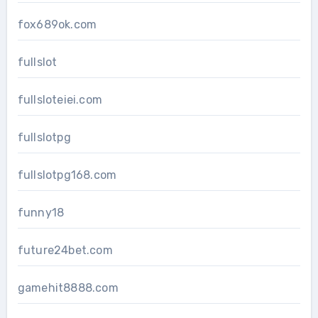
fox689ok.com
fullslot
fullsloteiei.com
fullslotpg
fullslotpg168.com
funny18
future24bet.com
gamehit8888.com