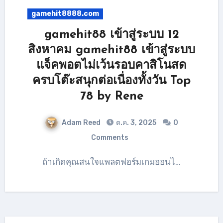
gamehit8888.com
gamehit88 เข้าสู่ระบบ 12
สิงหาคม gamehit88 เข้าสู่ระบบ
แจ็คพอตไม่เว้นรอบคาสิโนสด
ครบโต๊ะสนุกต่อเนื่องทั้งวัน Top
78 by Rene
Adam Reed
ต.ค. 3, 2025
0
Comments
ถ้าเกิดคุณสนใจแพลตฟอร์มเกมออนไ…