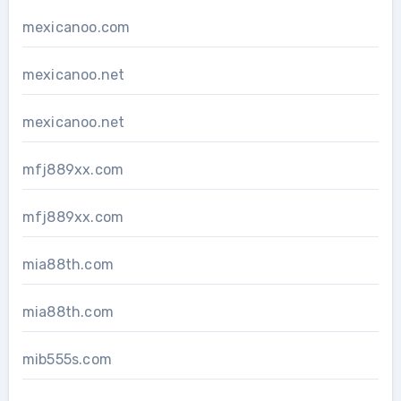
mexicanoo.com
mexicanoo.net
mexicanoo.net
mfj889xx.com
mfj889xx.com
mia88th.com
mia88th.com
mib555s.com