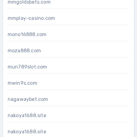
mmgoldsbets.com
mmplay-casino.com
mono16888.com
moza888.com
mun789slot.com
mwin9s.com
nagawaybet.com
nakoya1688.site
nakoya1688.site