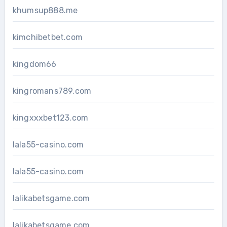
khumsup888.me
kimchibetbet.com
kingdom66
kingromans789.com
kingxxxbet123.com
lala55-casino.com
lala55-casino.com
lalikabetsgame.com
lalikabetsgame.com