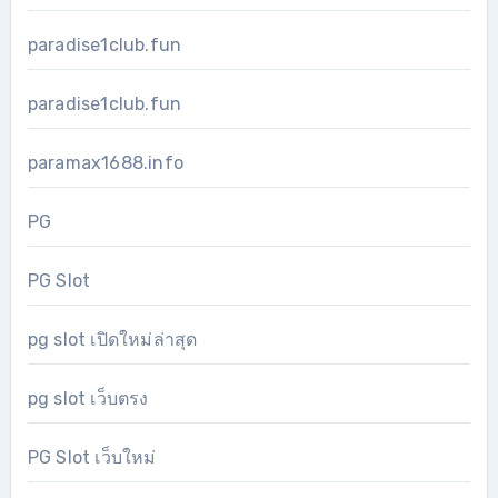
paradise1club.fun
paradise1club.fun
paramax1688.info
PG
PG Slot
pg slot เปิดใหม่ล่าสุด
pg slot เว็บตรง
PG Slot เว็บใหม่