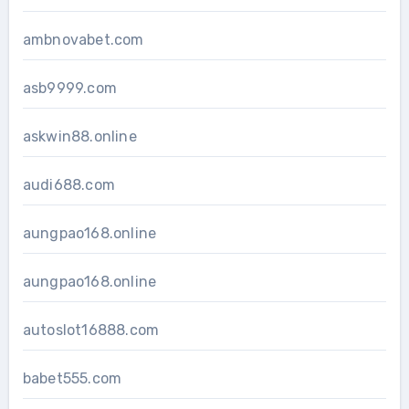
ambnovabet.com
asb9999.com
askwin88.online
audi688.com
aungpao168.online
aungpao168.online
autoslot16888.com
babet555.com