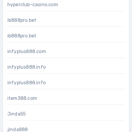
hyperclub-casino.com
ib888pro.bet
ib888pro.bet
infyplus888.com
infyplus888.info
infyplus888.info
item388.com
Jinda55
jinda888