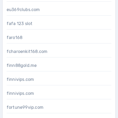
eu369clubs.com
fafa 123 slot
faro168
fcharoenkit168.com
finn88gold.me
finnivips.com
finnivips.com
fortune99vip.com