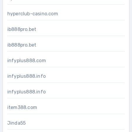
hyperclub-casino.com
ib888pro.bet
ib888pro.bet
infyplus888.com
infyplus888.info
infyplus888.info
item388.com
Jinda55