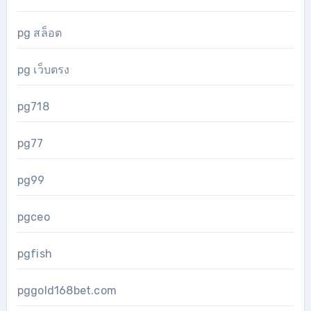
pg สล็อต
pg เว็บตรง
pg718
pg77
pg99
pgceo
pgfish
pggold168bet.com