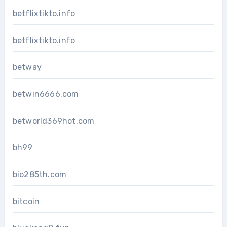
betflixtikto.info
betflixtikto.info
betway
betwin6666.com
betworld369hot.com
bh99
bio285th.com
bitcoin