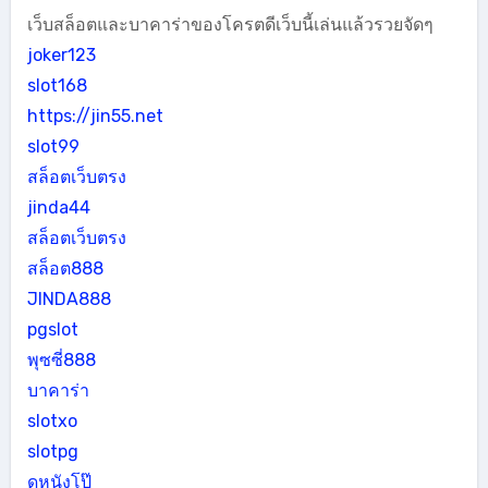
เว็บสล็อตและบาคาร่าของโครตดีเว็บนี้เล่นแล้วรวยจัดๆ
joker123
slot168
https://jin55.net
slot99
สล็อตเว็บตรง
jinda44
สล็อตเว็บตรง
สล็อต888
JINDA888
pgslot
พุซซี่888
บาคาร่า
slotxo
slotpg
ดูหนังโป๊