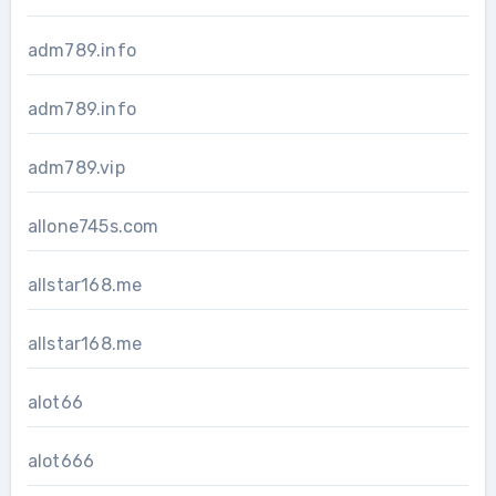
adm789.info
adm789.info
adm789.vip
allone745s.com
allstar168.me
allstar168.me
alot66
alot666