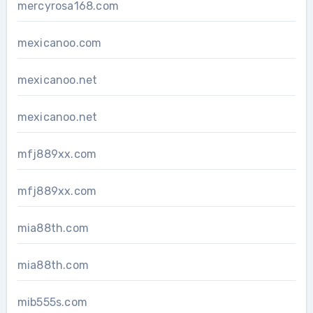
mercyrosa168.com
mexicanoo.com
mexicanoo.net
mexicanoo.net
mfj889xx.com
mfj889xx.com
mia88th.com
mia88th.com
mib555s.com