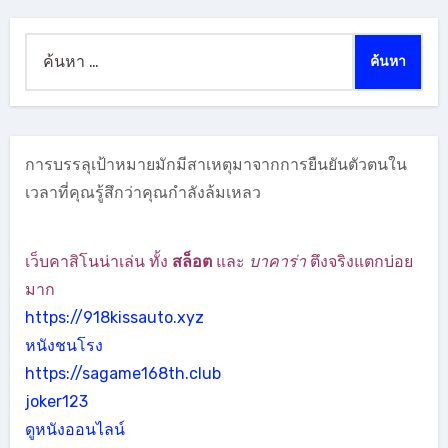
ค้นหา
สำหรับ:
การบรรลุเป้าหมายมักมีสาเหตุมาจากการยืนยันตัวตนใน
เวลาที่คุณรู้สึกว่าคุณกำลังล้มเหลว
เว็บคาสิโนน่าเล่น ทั้ง
สล็อต
และ
บาคาร่า
ตึงจริงแตกบ่อย
มาก
https://918kissauto.xyz
หนังชนโรง
https://sagame168th.club
joker123
ดูหนังออนไลน์