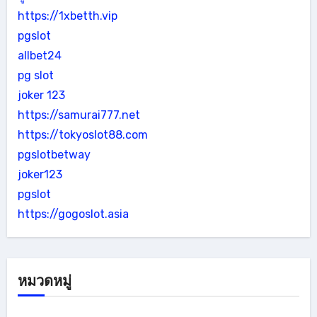
https://1xbetth.vip
pgslot
allbet24
pg slot
joker 123
https://samurai777.net
https://tokyoslot88.com
pgslotbetway
joker123
pgslot
https://gogoslot.asia
หมวดหมู่