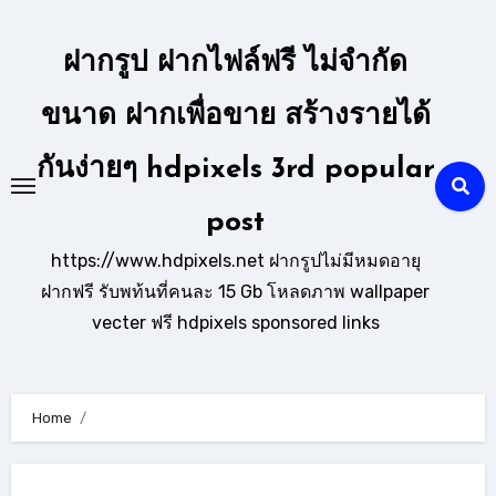
Skip
to
ฝากรูป ฝากไฟล์ฟรี ไม่จำกัด
content
ขนาด ฝากเพื่อขาย สร้างรายได้
กันง่ายๆ hdpixels 3rd popular
post
https://www.hdpixels.net ฝากรูปไม่มีหมดอายุ
ฝากฟรี รับพท้นที่คนละ 15 Gb โหลดภาพ wallpaper
vecter ฟรี hdpixels sponsored links
Home