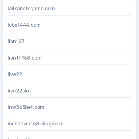
lalikabetsgame.com
lcbet444.com
lion123
lionth168.com
live22
live22slot
lnw365bet.com
lockdown168 เข้าสู่ระบบ