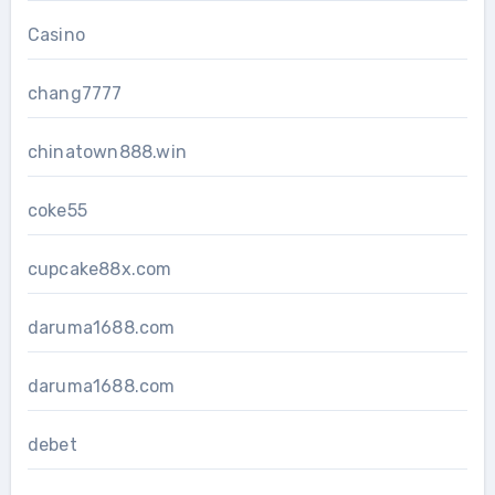
Casino
chang7777
chinatown888.win
coke55
cupcake88x.com
daruma1688.com
daruma1688.com
debet