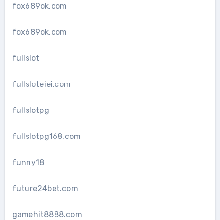
fox689ok.com
fox689ok.com
fullslot
fullsloteiei.com
fullslotpg
fullslotpg168.com
funny18
future24bet.com
gamehit8888.com