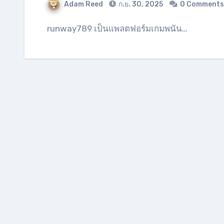
Adam Reed
ก.ย. 30, 2025
0 Comments
runway789 เป็นแพลตฟอร์มเกมพนัน…