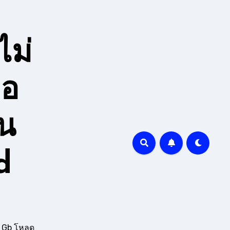
ไม่
่อ
ัน
d
5 Gb โหลด