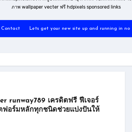
ภาพ wallpaper vecter ฟรี hdpixels sponsored links
Contact
Lets get your new site up and running in no 
er runway789 เครดิตฟรี ฟีเจอร์
อร์มหลักทุกชนิดช่วยแบ่งปันให้