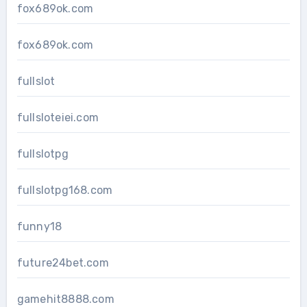
fox689ok.com
fox689ok.com
fullslot
fullsloteiei.com
fullslotpg
fullslotpg168.com
funny18
future24bet.com
gamehit8888.com