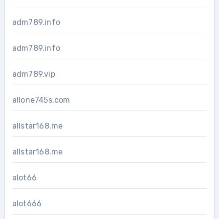
adm789.info
adm789.info
adm789.vip
allone745s.com
allstar168.me
allstar168.me
alot66
alot666