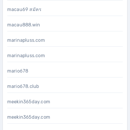
macau69 สมัคร
macau888.win
marinapluss.com
marinapluss.com
mario678
mario678.club
meekin365day.com
meekin365day.com