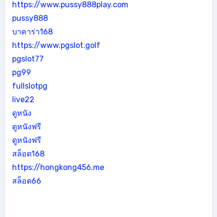
https://www.pussy888play.com
pussy888
บาคาร่า168
https://www.pgslot.golf
pgslot77
pg99
fullslotpg
live22
ดูหนัง
ดูหนังฟรี
ดูหนังฟรี
สล็อต168
https://hongkong456.me
สล็อต66