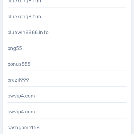
bluekong8.fun
bluekong8.fun
bluewin8888.info
bng55
bonus888
brazil999
bwvip4.com
bwvip4.com
cashgame168