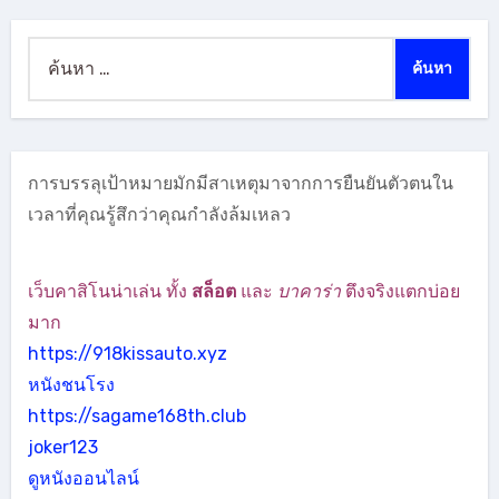
ค้นหา
สำหรับ:
การบรรลุเป้าหมายมักมีสาเหตุมาจากการยืนยันตัวตนใน
เวลาที่คุณรู้สึกว่าคุณกำลังล้มเหลว
เว็บคาสิโนน่าเล่น ทั้ง
สล็อต
และ
บาคาร่า
ตึงจริงแตกบ่อย
มาก
https://918kissauto.xyz
หนังชนโรง
https://sagame168th.club
joker123
ดูหนังออนไลน์