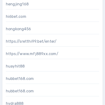
hengjing168
hi6bet.com
hongkong456
https://sretthi99.bet/enter/
https://www.mfj889xx.com/
huayhit88
hubbet168.com
hubbet168.com
hydra888