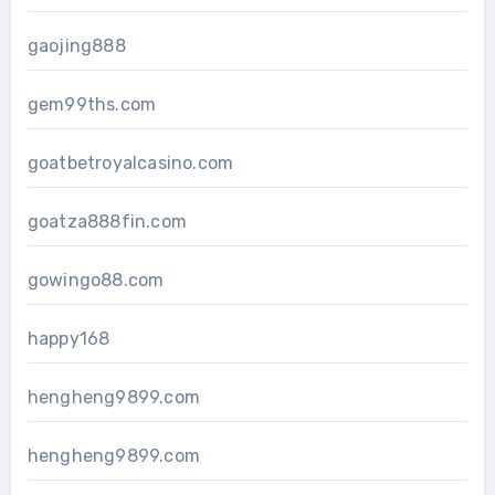
gaojing888
gem99ths.com
goatbetroyalcasino.com
goatza888fin.com
gowingo88.com
happy168
hengheng9899.com
hengheng9899.com