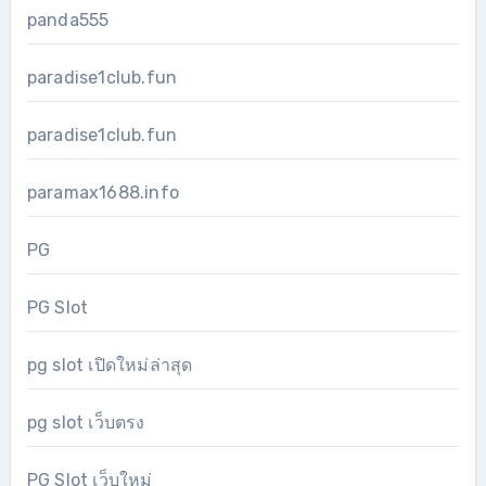
panda555
paradise1club.fun
paradise1club.fun
paramax1688.info
PG
PG Slot
pg slot เปิดใหม่ล่าสุด
pg slot เว็บตรง
PG Slot เว็บใหม่