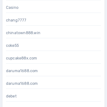
Casino
chang7777
chinatown888.win
coke55
cupcake88x.com
daruma1688.com
daruma1688.com
debet