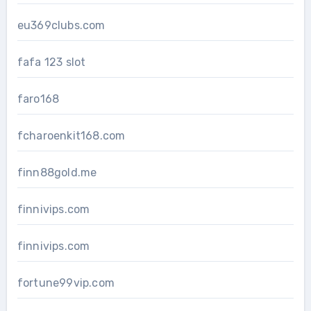
eu369clubs.com
fafa 123 slot
faro168
fcharoenkit168.com
finn88gold.me
finnivips.com
finnivips.com
fortune99vip.com