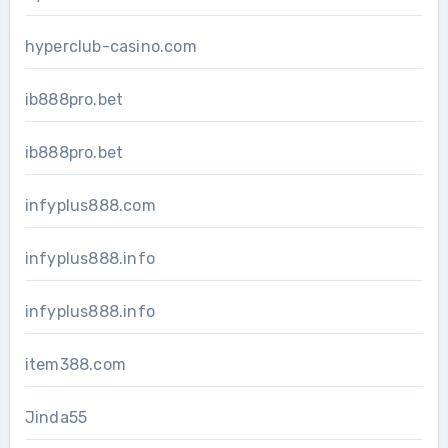
hyperclub-casino.com
ib888pro.bet
ib888pro.bet
infyplus888.com
infyplus888.info
infyplus888.info
item388.com
Jinda55