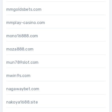
mmgoldsbets.com
mmplay-casino.com
mono16888.com
moza888.com
mun789slot.com
mwin9s.com
nagawaybet.com
nakoya1688.site