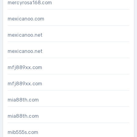
mercyrosa168.com
mexicanoo.com
mexicanoo.net
mexicanoo.net
mfj889xx.com
mfj889xx.com
mia88th.com
mia88th.com
mib555s.com