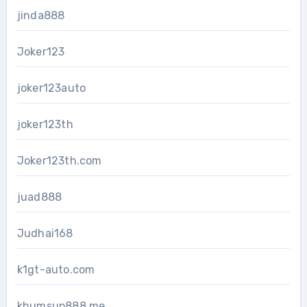
jinda888
Joker123
joker123auto
joker123th
Joker123th.com
juad888
Judhai168
k1gt-auto.com
khumsup888.me