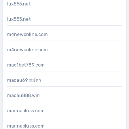
lux555.net
lux555.net
m4newonline.com
m4newonline.com
mac1bet789.com
macau69 สมัคร
macau888.win
marinapluss.com
marinapluss.com