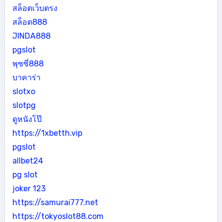
สล็อตเว็บตรง
สล็อต888
JINDA888
pgslot
พุซซี่888
บาคาร่า
slotxo
slotpg
ดูหนังโป๊
https://1xbetth.vip
pgslot
allbet24
pg slot
joker 123
https://samurai777.net
https://tokyoslot88.com