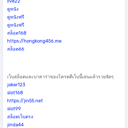
live22
ดูหนัง
ดูหนังฟรี
ดูหนังฟรี
สล็อต168
https://hongkong456.me
สล็อต66
เว็บสล็อตและบาคาร่าของโครตดีเว็บนี้เล่นแล้วรวยจัดๆ
joker123
slot168
https://jin55.net
slot99
สล็อตเว็บตรง
jinda44