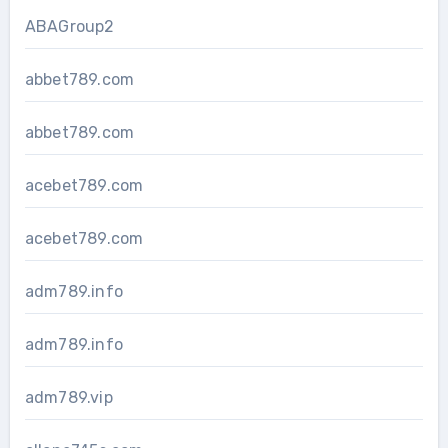
ABAGroup2
abbet789.com
abbet789.com
acebet789.com
acebet789.com
adm789.info
adm789.info
adm789.vip