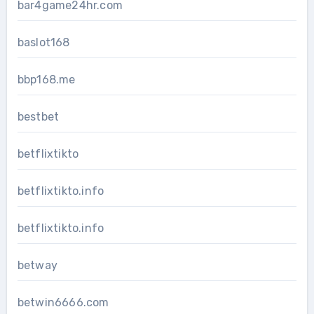
bar4game24hr.com
baslot168
bbp168.me
bestbet
betflixtikto
betflixtikto.info
betflixtikto.info
betway
betwin6666.com