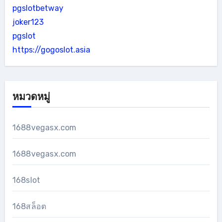
pgslotbetway
joker123
pgslot
https://gogoslot.asia
หมวดหมู่
1688vegasx.com
1688vegasx.com
168slot
168สล็อต