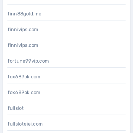
finn88gold.me
finnivips.com
finnivips.com
fortune99vip.com
fox689ok.com
fox689ok.com
fullslot
fullsloteiei.com