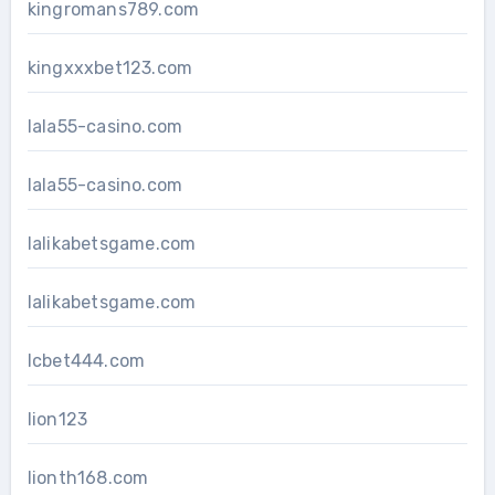
kingromans789.com
kingxxxbet123.com
lala55-casino.com
lala55-casino.com
lalikabetsgame.com
lalikabetsgame.com
lcbet444.com
lion123
lionth168.com