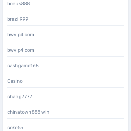
bonus888
brazil999
bwvip4.com
bwvip4.com
cashgame168
Casino
chang7777
chinatown888.win
coke55