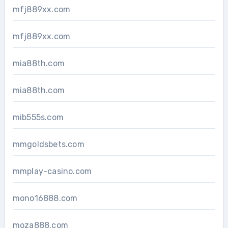
mfj889xx.com
mfj889xx.com
mia88th.com
mia88th.com
mib555s.com
mmgoldsbets.com
mmplay-casino.com
mono16888.com
moza888.com