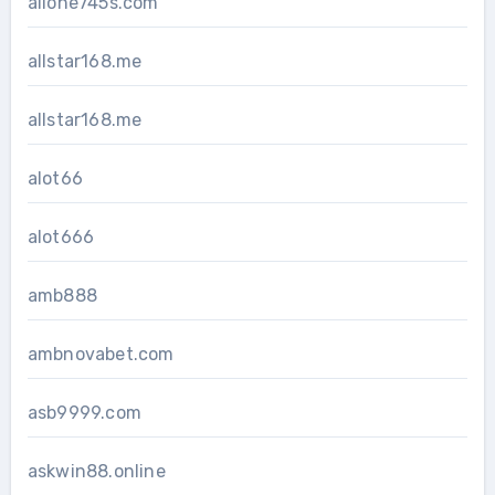
allone745s.com
allstar168.me
allstar168.me
alot66
alot666
amb888
ambnovabet.com
asb9999.com
askwin88.online