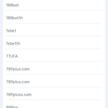
188bet
188betth
1xbet
1xbetth
77UFA
789plus.com
789plus.com
789pluss.com
888pg