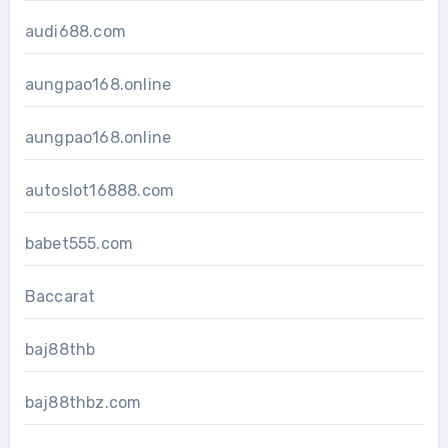
audi688.com
aungpao168.online
aungpao168.online
autoslot16888.com
babet555.com
Baccarat
baj88thb
baj88thbz.com