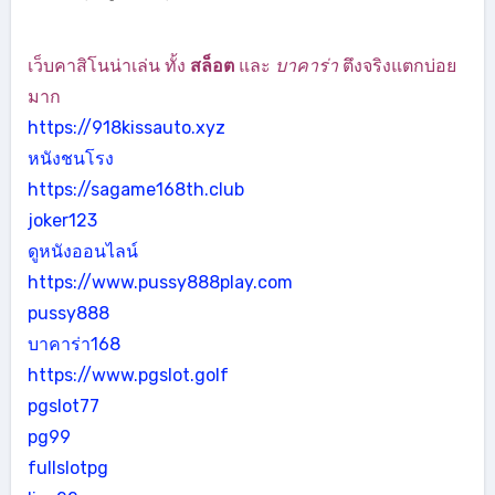
เว็บคาสิโนน่าเล่น ทั้ง
สล็อต
และ
บาคาร่า
ตึงจริงแตกบ่อย
มาก
https://918kissauto.xyz
หนังชนโรง
https://sagame168th.club
joker123
ดูหนังออนไลน์
https://www.pussy888play.com
pussy888
บาคาร่า168
https://www.pgslot.golf
pgslot77
pg99
fullslotpg