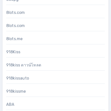
8lots.com
8lots.com
8lots.me
918Kiss
918kiss ดาวน์โหลด
918kissauto
918kissme
ABA