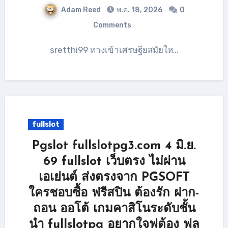
Adam Reed
พ.ค. 18, 2026
0
Comments
sretthi99 ทางเข้าเศรษฐียสมัยให…
fullslot
Pgslot fullslotpg3.com 4 มิ.ย.
69 fullslot เว็บตรง ไม่ผ่าน
เอเย่นต์ ส่งตรงจาก PGSOFT
ใครชอบซื้อ ฟรีสปิน ต้องรัก ฝาก-
ถอน ออโต้ เกมคาสิโนระดับชั้น
นำ fullslotpg อยากใจฟูต้อง ฟลู