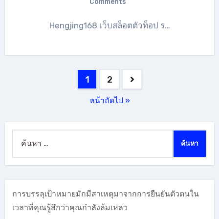
Comments
Hengjing168 เว็บสล็อตตัวท็อป ร…
Posts
1
2
pagination
หน้าถัดไป »
ค้นหา
สำหรับ:
การบรรลุเป้าหมายมักมีสาเหตุมาจากการยืนยันตัวตนใน
เวลาที่คุณรู้สึกว่าคุณกำลังล้มเหลว