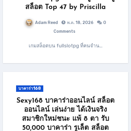
สล็อต Top 47 by Priscilla
Adam Reed
พ.ค. 18, 2026
0
Comments
เกมสล็อตบน fullslotpg ที่คนจำน…
บาคาร่า168
Sexy168 บาคาร่าออนไลน์ สล็อต
ออนไลน์ เล่นง่าย ได้เงินจริง
สมาชิกใหม่ชนะ แพ้ 8 ตา รับ
50,000 บาคาร่า รูเล็ต สล็อต