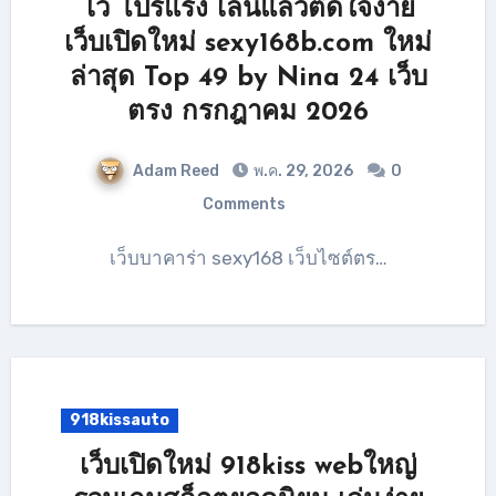
ไว โปรแรง เล่นแล้วติดใจง่าย
เว็บเปิดใหม่ sexy168b.com ใหม่
ล่าสุด Top 49 by Nina 24 เว็บ
ตรง กรกฎาคม 2026
Adam Reed
พ.ค. 29, 2026
0
Comments
เว็บบาคาร่า sexy168 เว็บไซต์ตร…
918kissauto
เว็บเปิดใหม่ 918kiss webใหญ่