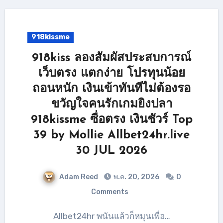
918kissme
918kiss ลองสัมผัสประสบการณ์
เว็บตรง แตกง่าย โปรทุนน้อย
ถอนหนัก เงินเข้าทันทีไม่ต้องรอ
ขวัญใจคนรักเกมยิงปลา
918kissme ซื่อตรง เงินชัวร์ Top
39 by Mollie Allbet24hr.live
30 JUL 2026
Adam Reed
พ.ค. 20, 2026
0
Comments
Allbet24hr พนันแล้วก็หมุนเพื่อ…