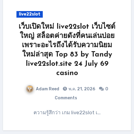
live22slot
เว็บเปิดใหม่ live22slot เว็บไซต์
ใหญ่ สล็อตค่ายดังที่คนเล่นบ่อย
เพราะอะไรถึงได้รับความนิยม
ใหม่ล่าสุด Top 83 by Tandy
live22slot.site 24 July 69
casino
Adam Reed
พ.ค. 21, 2026
0
Comments
ความรู้สึกว่า เกม live22slot เ…