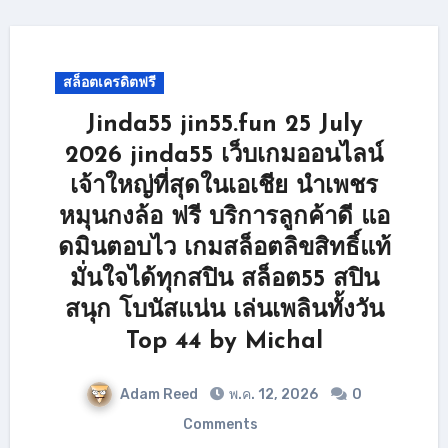
สล็อตเครดิตฟรี
Jinda55 jin55.fun 25 July
2026 jinda55 เว็บเกมออนไลน์
เจ้าใหญ่ที่สุดในเอเชีย นำเพชร
หมุนกงล้อ ฟรี บริการลูกค้าดี แอ
ดมินตอบไว เกมสล็อตลิขสิทธิ์แท้
มั่นใจได้ทุกสปิน สล็อต55 สปิน
สนุก โบนัสแน่น เล่นเพลินทั้งวัน
Top 44 by Michal
Adam Reed
พ.ค. 12, 2026
0
Comments