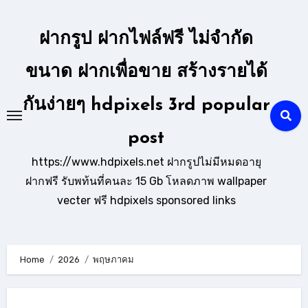
Skip
to
ฝากรูป ฝากไฟล์ฟรี ไม่จำกัด
content
ขนาด ฝากเพื่อขาย สร้างรายได้
กันง่ายๆ hdpixels 3rd popular
post
https://www.hdpixels.net ฝากรูปไม่มีหมดอายุ
ฝากฟรี รับพท้นที่คนละ 15 Gb โหลดภาพ wallpaper
vecter ฟรี hdpixels sponsored links
Home
2026
พฤษภาคม