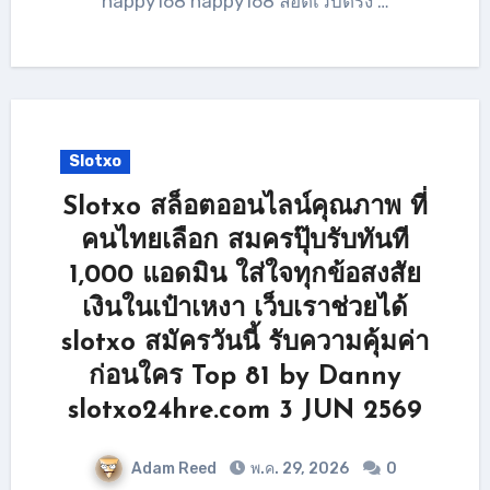
happy168 happy168 ล็อตเว็บตรง …
Slotxo
Slotxo สล็อตออนไลน์คุณภาพ ที่
คนไทยเลือก สมครปุ๊บรับทันที
1,000 แอดมิน ใส่ใจทุกข้อสงสัย
เงินในเป๋าเหงา เว็บเราช่วยได้
slotxo สมัครวันนี้ รับความคุ้มค่า
ก่อนใคร Top 81 by Danny
slotxo24hre.com 3 JUN 2569
Adam Reed
พ.ค. 29, 2026
0