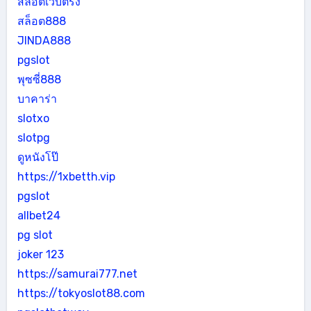
สล็อตเว็บตรง
สล็อต888
JINDA888
pgslot
พุซซี่888
บาคาร่า
slotxo
slotpg
ดูหนังโป๊
https://1xbetth.vip
pgslot
allbet24
pg slot
joker 123
https://samurai777.net
https://tokyoslot88.com