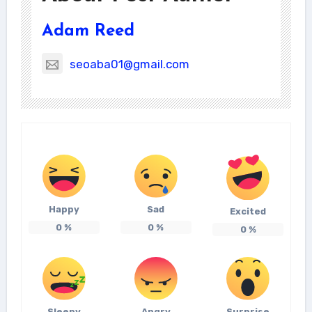
Adam Reed
seoaba01@gmail.com
Happy
Sad
Excited
0
%
0
%
0
%
Sleepy
Angry
Surprise