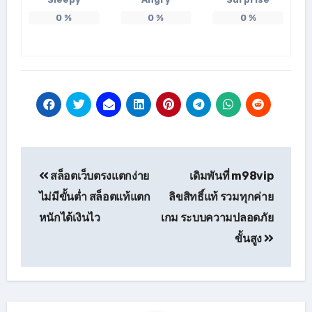
0
%
0
%
0
%
แนะแนว
สล็อตเว็บตรงแตกง่าย
เดิมพันที่ m98vip
เรื่อง
ไม่มีขั้นต่ำ สล็อตแท้แตก
ลิขสิทธิ์แท้ รวมทุกค่าย
หนักได้เงินไว
เกม ระบบความปลอดภัย
ขั้นสูง