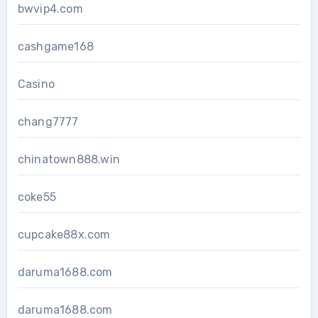
bwvip4.com
cashgame168
Casino
chang7777
chinatown888.win
coke55
cupcake88x.com
daruma1688.com
daruma1688.com