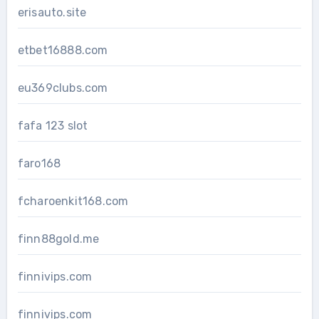
erisauto.site
etbet16888.com
eu369clubs.com
fafa 123 slot
faro168
fcharoenkit168.com
finn88gold.me
finnivips.com
finnivips.com