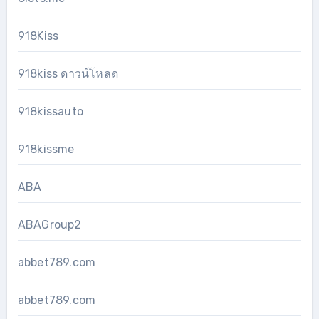
918Kiss
918kiss ดาวน์โหลด
918kissauto
918kissme
ABA
ABAGroup2
abbet789.com
abbet789.com