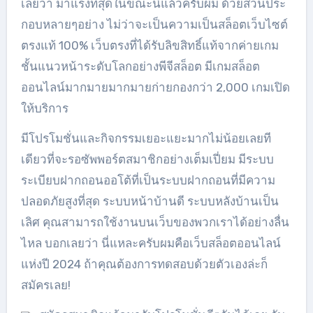
เลยว่า มาแรงที่สุดในขณะนี้แล้วครับผม ด้วยส่วนประ
กอบหลายๆอย่าง ไม่ว่าจะเป็นความเป็นสล็อตเว็บไซต์
ตรงแท้ 100% เว็บตรงที่ได้รับลิขสิทธิ์แท้จากค่ายเกม
ชั้นแนวหน้าระดับโลกอย่างพีจีสล็อต มีเกมสล็อต
ออนไลน์มากมายมากมายก่ายกองกว่า 2,000 เกมเปิด
ให้บริการ
มีโปรโมชั่นและกิจกรรมเยอะแยะมากไม่น้อยเลยที
เดียวที่จะรอซัพพอร์ตสมาชิกอย่างเต็มเปี่ยม มีระบบ
ระเบียบฝากถอนออโต้ที่เป็นระบบฝากถอนที่มีความ
ปลอดภัยสูงที่สุด ระบบหน้าบ้านดี ระบบหลังบ้านเป็น
เลิศ คุณสามารถใช้งานบนเว็บของพวกเราได้อย่างลื่น
ไหล บอกเลยว่า นี่แหละครับผมคือเว็บสล็อตออนไลน์
แห่งปี 2024 ถ้าคุณต้องการทดสอบด้วยตัวเองล่ะก็
สมัครเลย!