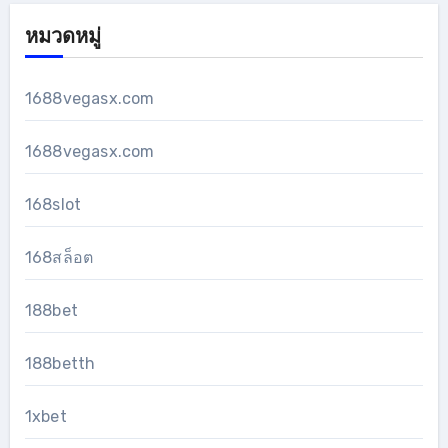
หมวดหมู่
1688vegasx.com
1688vegasx.com
168slot
168สล็อต
188bet
188betth
1xbet