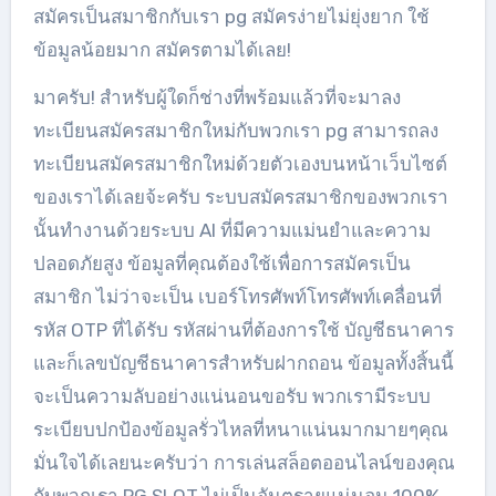
สมัครเป็นสมาชิกกับเรา pg สมัครง่ายไม่ยุ่งยาก ใช้
ข้อมูลน้อยมาก สมัครตามได้เลย!
มาครับ! สำหรับผู้ใดก็ช่างที่พร้อมแล้วที่จะมาลง
ทะเบียนสมัครสมาชิกใหม่กับพวกเรา pg สามารถลง
ทะเบียนสมัครสมาชิกใหม่ด้วยตัวเองบนหน้าเว็บไซต์
ของเราได้เลยจ้ะครับ ระบบสมัครสมาชิกของพวกเรา
นั้นทำงานด้วยระบบ AI ที่มีความแม่นยำและความ
ปลอดภัยสูง ข้อมูลที่คุณต้องใช้เพื่อการสมัครเป็น
สมาชิก ไม่ว่าจะเป็น เบอร์โทรศัพท์โทรศัพท์เคลื่อนที่
รหัส OTP ที่ได้รับ รหัสผ่านที่ต้องการใช้ บัญชีธนาคาร
และก็เลขบัญชีธนาคารสำหรับฝากถอน ข้อมูลทั้งสิ้นนี้
จะเป็นความลับอย่างแน่นอนขอรับ พวกเรามีระบบ
ระเบียบปกป้องข้อมูลรั่วไหลที่หนาแน่นมากมายๆคุณ
มั่นใจได้เลยนะครับว่า การเล่นสล็อตออนไลน์ของคุณ