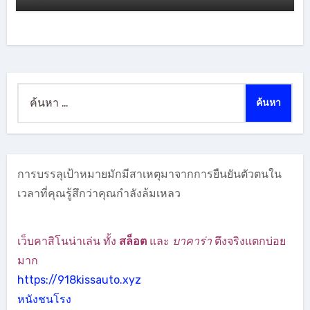
ค้นหา
สำหรับ:
การบรรลุเป้าหมายมักมีสาเหตุมาจากการยืนยันตัวตนใน
เวลาที่คุณรู้สึกว่าคุณกำลังล้มเหลว
เว็บคาสิโนน่าเล่น ทั้ง
สล็อต
และ
บาคาร่า
ตึงจริงแตกบ่อย
มาก
https://918kissauto.xyz
หนังชนโรง