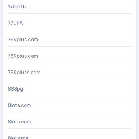
1xbetth
77UFA
789plus.com
789plus.com
789pluss.com
888pg
8lots.com
8lots.com
8lots.me