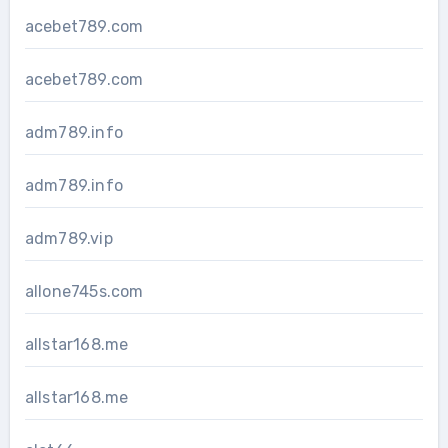
acebet789.com
acebet789.com
adm789.info
adm789.info
adm789.vip
allone745s.com
allstar168.me
allstar168.me