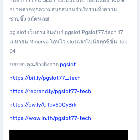
กับพวกเรา PG SLOT ไม่เป็นอันตรายแน่นอน 100%
อย่าพลาดทุกความสนุกสนานร่าเริงรวมทั้งความ
ซาบซึ้ง สมัครเลย!
pg slot เว็บตรง อันดับ 1 pgslot Pgslot77.tech 17
เมษายน Minerva โอนไว slotแจกโบนัสทุกซีซั่น Top
34
ขอขอบคุณอ้างอิงจาก
pgslot
https://bit.ly/pgslot77_tech
https://rebrand.ly/pgslot77-tech
https://ow.ly/UTov50QyBrk
https://wow.in.th/pgslot77-tech