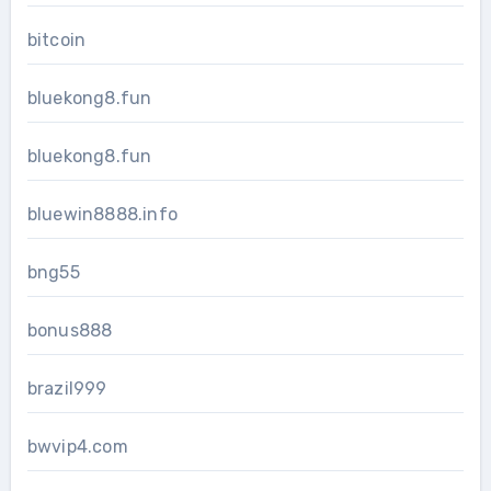
bitcoin
bluekong8.fun
bluekong8.fun
bluewin8888.info
bng55
bonus888
brazil999
bwvip4.com