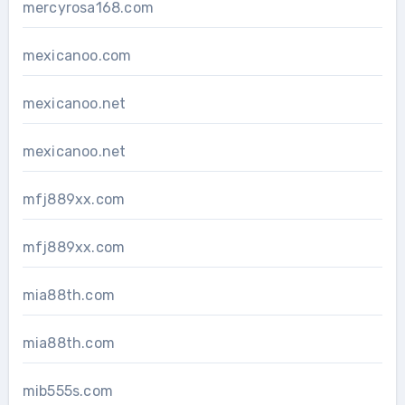
mercyrosa168.com
mexicanoo.com
mexicanoo.net
mexicanoo.net
mfj889xx.com
mfj889xx.com
mia88th.com
mia88th.com
mib555s.com