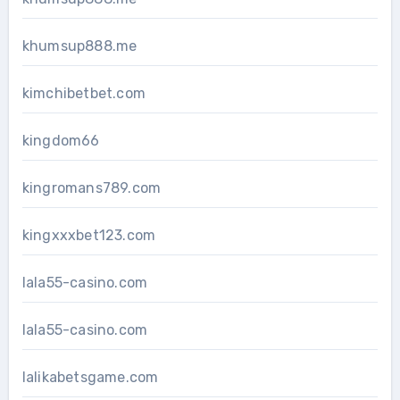
khumsup888.me
kimchibetbet.com
kingdom66
kingromans789.com
kingxxxbet123.com
lala55-casino.com
lala55-casino.com
lalikabetsgame.com