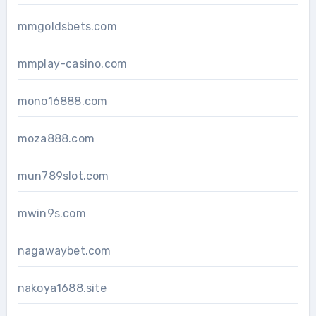
mmgoldsbets.com
mmplay-casino.com
mono16888.com
moza888.com
mun789slot.com
mwin9s.com
nagawaybet.com
nakoya1688.site