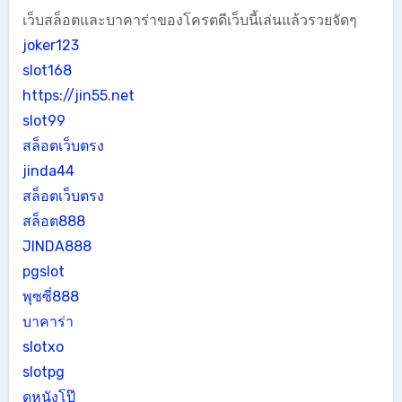
เว็บสล็อตและบาคาร่าของโครตดีเว็บนี้เล่นแล้วรวยจัดๆ
joker123
slot168
https://jin55.net
slot99
สล็อตเว็บตรง
jinda44
สล็อตเว็บตรง
สล็อต888
JINDA888
pgslot
พุซซี่888
บาคาร่า
slotxo
slotpg
ดูหนังโป๊