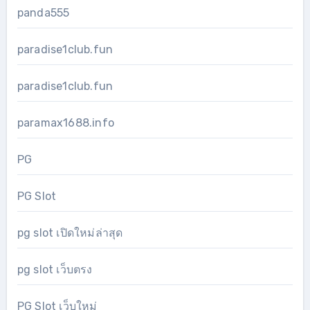
panda555
paradise1club.fun
paradise1club.fun
paramax1688.info
PG
PG Slot
pg slot เปิดใหม่ล่าสุด
pg slot เว็บตรง
PG Slot เว็บใหม่