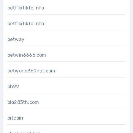
betflixtikto.info
betflixtikto.info
betway
betwin6666.com
betworld369hot.com
bh99
bio285th.com
bitcoin