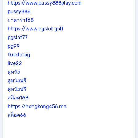
https://www.pussy888play.com
pussy888
บาคาร่า168
https://www.pgslot.golf
pgslot77
pg99
fullslotpg
live22
ดูหนัง
ดูหนังฟรี
ดูหนังฟรี
สล็อต168
https://hongkong456.me
สล็อต66