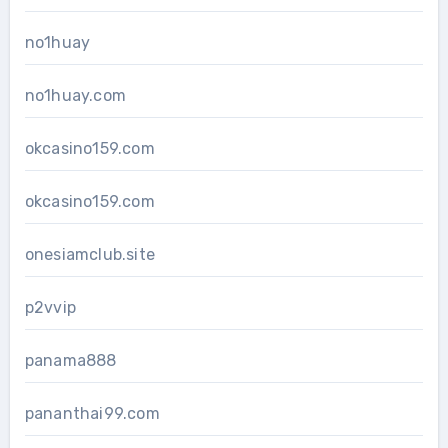
no1huay
no1huay.com
okcasino159.com
okcasino159.com
onesiamclub.site
p2vvip
panama888
pananthai99.com