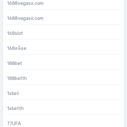
1688vegasx.com
1688vegasx.com
168slot
168สล็อต
188bet
188betth
1xbet
1xbetth
77UFA