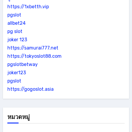
https://1xbetth.vip
pgslot
allbet24
pg slot
joker 123
https://samurai777.net
https://tokyoslot88.com
pgslotbetway
joker123
pgslot
https://gogoslot.asia
หมวดหมู่