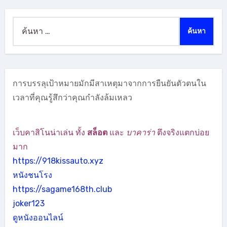
ค้นหา
สำหรับ:
การบรรลุเป้าหมายมักมีสาเหตุมาจากการยืนยันตัวตนใน
เวลาที่คุณรู้สึกว่าคุณกำลังล้มเหลว
เว็บคาสิโนน่าเล่น ทั้ง
สล็อต
และ
บาคาร่า
ตึงจริงแตกบ่อย
มาก
https://918kissauto.xyz
หนังชนโรง
https://sagame168th.club
joker123
ดูหนังออนไลน์