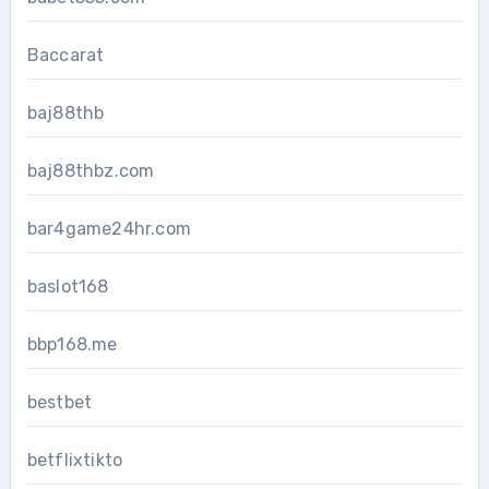
Baccarat
baj88thb
baj88thbz.com
bar4game24hr.com
baslot168
bbp168.me
bestbet
betflixtikto