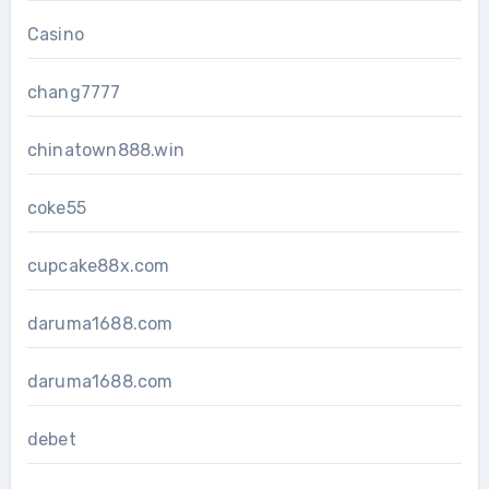
Casino
chang7777
chinatown888.win
coke55
cupcake88x.com
daruma1688.com
daruma1688.com
debet