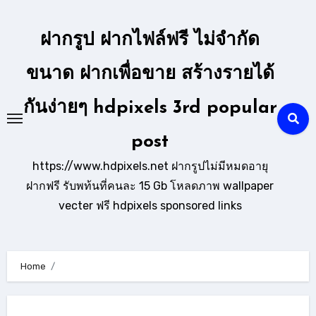
Skip
to
ฝากรูป ฝากไฟล์ฟรี ไม่จำกัด
content
ขนาด ฝากเพื่อขาย สร้างรายได้
กันง่ายๆ hdpixels 3rd popular
post
https://www.hdpixels.net ฝากรูปไม่มีหมดอายุ
ฝากฟรี รับพท้นที่คนละ 15 Gb โหลดภาพ wallpaper
vecter ฟรี hdpixels sponsored links
Home