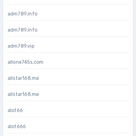
adm789.info
adm789.info
adm789.vip
allone745s.com
allstar168.me
allstar168.me
alot66
alot666