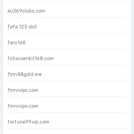
eu369clubs.com
fafa 123 slot
faro168
fcharoenkit168.com
finn88gold.me
finnivips.com
finnivips.com
fortune99vip.com