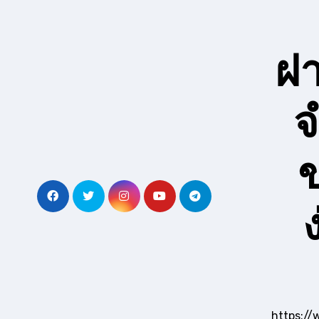
Skip
to
content
ฝา
จ
ข
https://