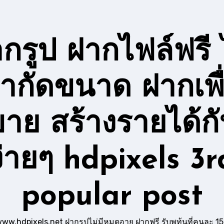
กรูป ฝากไฟล์ฟรี 
ำกัดขนาด ฝากเพื
าย สร้างรายได้ก
ง่ายๆ hdpixels 3r
popular post
www.hdpixels.net ฝากรูปไม่มีหมดอายุ ฝากฟรี รับพท้นที่คนละ 1