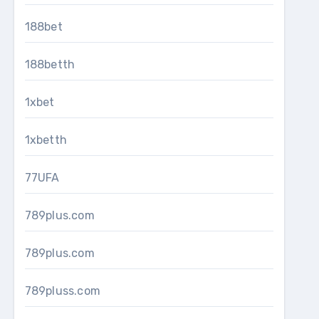
188bet
188betth
1xbet
1xbetth
77UFA
789plus.com
789plus.com
789pluss.com