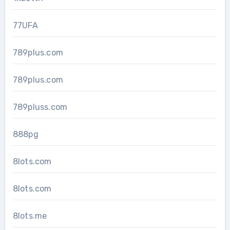
77UFA
789plus.com
789plus.com
789pluss.com
888pg
8lots.com
8lots.com
8lots.me