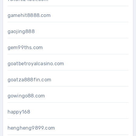
gamehit8888.com
gaojing888
gem99ths.com
goatbetroyalcasino.com
goatza888fin.com
gowingo88.com
happy168
hengheng9899.com