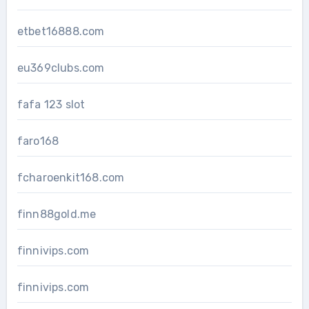
etbet16888.com
eu369clubs.com
fafa 123 slot
faro168
fcharoenkit168.com
finn88gold.me
finnivips.com
finnivips.com