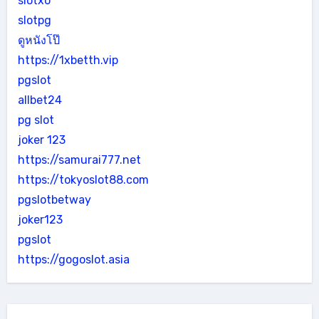
slotxo
slotpg
ดูหนังโป๊
https://1xbetth.vip
pgslot
allbet24
pg slot
joker 123
https://samurai777.net
https://tokyoslot88.com
pgslotbetway
joker123
pgslot
https://gogoslot.asia