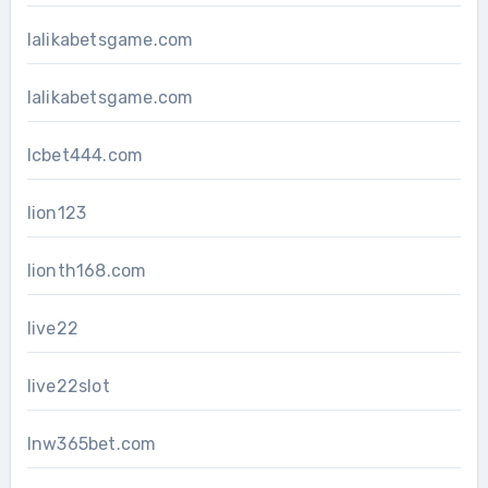
lalikabetsgame.com
lalikabetsgame.com
lcbet444.com
lion123
lionth168.com
live22
live22slot
lnw365bet.com