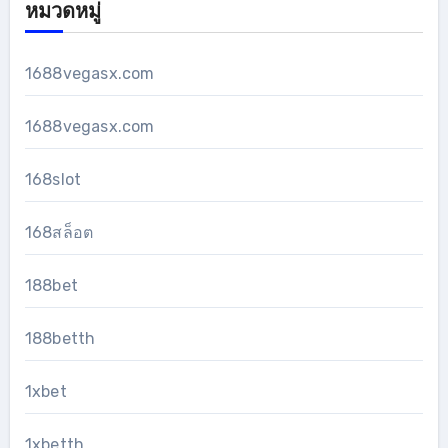
หมวดหมู่
1688vegasx.com
1688vegasx.com
168slot
168สล็อต
188bet
188betth
1xbet
1xbetth