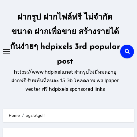
Skip
to
ฝากรูป ฝากไฟล์ฟรี ไม่จำกัด
content
ขนาด ฝากเพื่อขาย สร้างรายได้
กันง่ายๆ hdpixels 3rd popular
post
https://www.hdpixels.net ฝากรูปไม่มีหมดอายุ
ฝากฟรี รับพท้นที่คนละ 15 Gb โหลดภาพ wallpaper
vecter ฟรี hdpixels sponsored links
Home
pgslotgolf