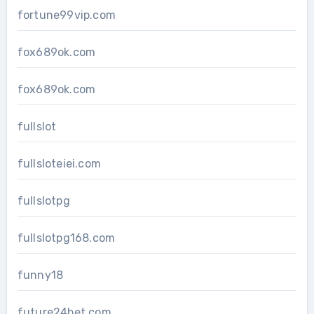
fortune99vip.com
fox689ok.com
fox689ok.com
fullslot
fullsloteiei.com
fullslotpg
fullslotpg168.com
funny18
future24bet.com