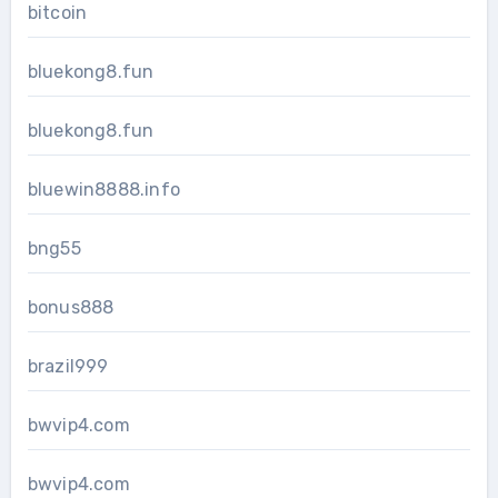
bitcoin
bluekong8.fun
bluekong8.fun
bluewin8888.info
bng55
bonus888
brazil999
bwvip4.com
bwvip4.com