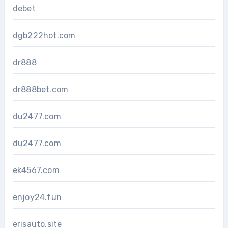
debet
dgb222hot.com
dr888
dr888bet.com
du2477.com
du2477.com
ek4567.com
enjoy24.fun
erisauto.site