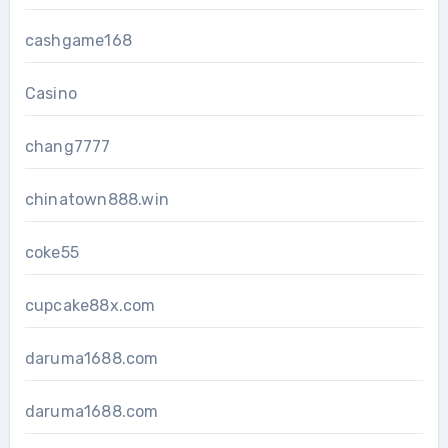
cashgame168
Casino
chang7777
chinatown888.win
coke55
cupcake88x.com
daruma1688.com
daruma1688.com