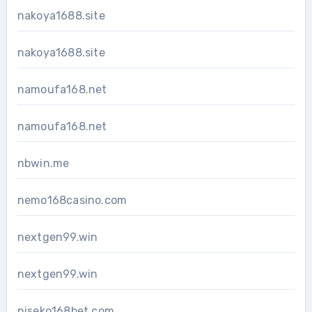
nakoya1688.site
nakoya1688.site
namoufa168.net
namoufa168.net
nbwin.me
nemo168casino.com
nextgen99.win
nextgen99.win
niseko168bet.com