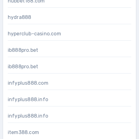
hubbet168.com
hydra888
hyperclub-casino.com
ib888pro.bet
ib888pro.bet
infyplus888.com
infyplus888.info
infyplus888.info
item388.com