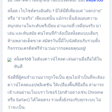
สล็อต เว็บไซต์ตรงอันดับ 1 มิได้มีดีเพียงแค่ “แตกง่าย”
หรือ “จ่ายจริง” เพียงแค่นั้น แม้กระนั้นยังมอบความ
สนุกสนานในระดับพรีเมียม ผ่านเกมที่ เหมือนจริง น่า
เล่น และทันสมัย คนไหนที่กำลังเบื่อสล็อตแบบเดิมๆ
ห้ามพลาดเด็ดขาด สมัครวันนี้มีโบนัสต้อนรับรวมทั้ง
กิจกรรมเครดิตฟรีจำนวนมากรอคอยคุณอยู่!
สล็อต168 ไม่ต้องดาวน์โหลด เล่นผ่านมือถือได้ใน
ทันที
ข้อดีที่ผู้คนจำนวนมากถูกใจเป็น คุณไม่จำเป็นที่จะต้อง
ดาวน์โหลดแอปพลิเคชัน ให้เปลืองพื้นที่มือถือ สามารถ
เข้าเล่นผ่านเว็บเบราว์เซอร์ (ยกตัวอย่างเช่น Chrome
หรือ Safari) ได้โดยตรง รวมทั้งยังรองรับทุกระบบ ไม่
ว่าจะเป็น: