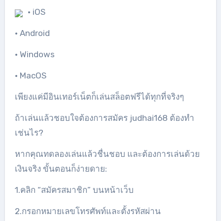
• iOS
• Android
• Windows
• MacOS
เพียงแค่มีอินเทอร์เน็ตก็เล่นสล็อตฟรีได้ทุกที่จริงๆ
ถ้าเล่นแล้วชอบใจต้องการสมัคร judhai168 ต้องทำ
เช่นไร?
หากคุณทดลองเล่นแล้วชื่นชอบ และต้องการเล่นด้วย
เงินจริง ขั้นตอนก็ง่ายดาย:
1.คลิก “สมัครสมาชิก” บนหน้าเว็บ
2.กรอกหมายเลขโทรศัพท์และตั้งรหัสผ่าน