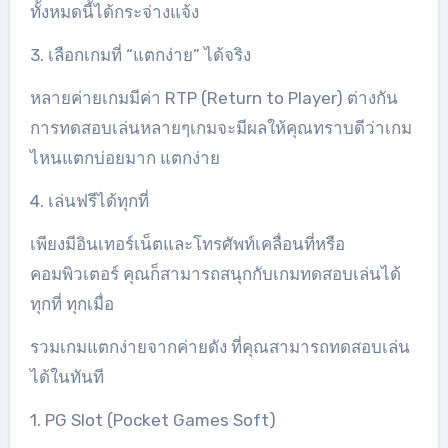
ทั้งหมดนี้ได้กระจ่างแจ้ง
3. เลือกเกมที่ “แตกง่าย” ได้จริง
หลายค่ายเกมมีค่า RTP (Return to Player) ต่างกัน
การทดสอบเล่นหลายๆเกมจะมีผลให้คุณทราบดีว่าเกม
ไหนแตกบ่อยมาก แตกง่าย
4. เล่นฟรีได้ทุกที่
เพียงมีอินเทอร์เน็ตและโทรศัพท์เคลื่อนที่หรือ
คอมพิวเตอร์ คุณก็สามารถสนุกกับเกมทดสอบเล่นได้
ทุกที่ ทุกเมื่อ
รวมเกมแตกง่ายจากค่ายดัง ที่คุณสามารถทดสอบเล่น
ได้ในทันที
1. PG Slot (Pocket Games Soft)