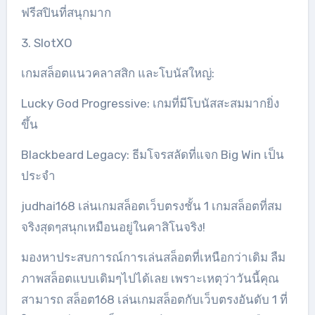
ฟรีสปินที่สนุกมาก
3. SlotXO
เกมสล็อตแนวคลาสสิก และโบนัสใหญ่:
Lucky God Progressive: เกมที่มีโบนัสสะสมมากยิ่ง
ขึ้น
Blackbeard Legacy: ธีมโจรสลัดที่แจก Big Win เป็น
ประจำ
judhai168 เล่นเกมสล็อตเว็บตรงชั้น 1 เกมสล็อตที่สม
จริงสุดๆสนุกเหมือนอยู่ในคาสิโนจริง!
มองหาประสบการณ์การเล่นสล็อตที่เหนือกว่าเดิม ลืม
ภาพสล็อตแบบเดิมๆไปได้เลย เพราะเหตุว่าวันนี้คุณ
สามารถ สล็อต168 เล่นเกมสล็อตกับเว็บตรงอันดับ 1 ที่