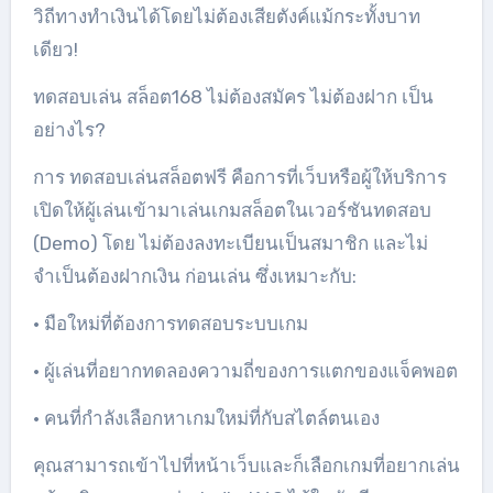
วิถีทางทำเงินได้โดยไม่ต้องเสียตังค์แม้กระทั้งบาท
เดียว!
ทดสอบเล่น สล็อต168 ไม่ต้องสมัคร ไม่ต้องฝาก เป็น
อย่างไร?
การ ทดสอบเล่นสล็อตฟรี คือการที่เว็บหรือผู้ให้บริการ
เปิดให้ผู้เล่นเข้ามาเล่นเกมสล็อตในเวอร์ชันทดสอบ
(Demo) โดย ไม่ต้องลงทะเบียนเป็นสมาชิก และไม่
จำเป็นต้องฝากเงิน ก่อนเล่น ซึ่งเหมาะกับ:
• มือใหม่ที่ต้องการทดสอบระบบเกม
• ผู้เล่นที่อยากทดลองความถี่ของการแตกของแจ็คพอต
• คนที่กำลังเลือกหาเกมใหม่ที่กับสไตล์ตนเอง
คุณสามารถเข้าไปที่หน้าเว็บและก็เลือกเกมที่อยากเล่น