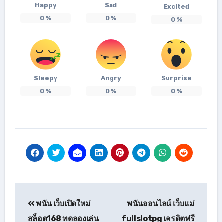
Happy
Sad
Excited
0
%
0
%
0
%
Sleepy
Angry
Surprise
0
%
0
%
0
%
แนะแนว
พนัน เว็บเปิดใหม่
พนันออนไลน์ เว็บแม่
เรื่อง
สล็อต168 ทดลองเล่น
fullslotpg เครดิตฟรี