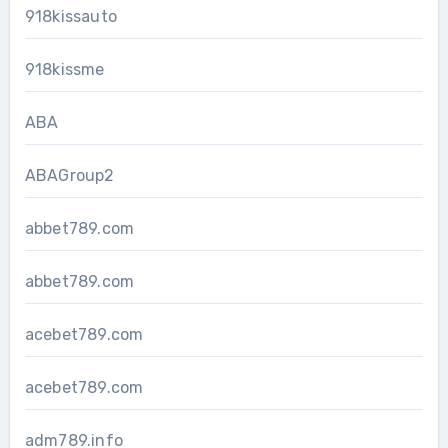
918kissauto
918kissme
ABA
ABAGroup2
abbet789.com
abbet789.com
acebet789.com
acebet789.com
adm789.info