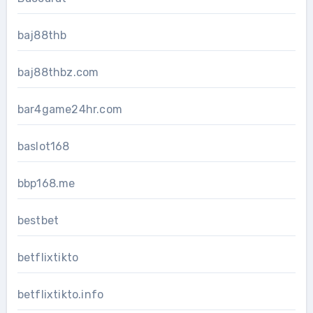
baj88thb
baj88thbz.com
bar4game24hr.com
baslot168
bbp168.me
bestbet
betflixtikto
betflixtikto.info