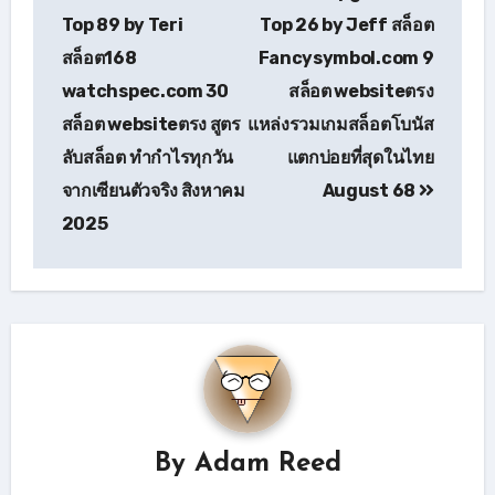
Top 89 by Teri
Top 26 by Jeff สล็อต
สล็อต168
Fancysymbol.com 9
watchspec.com 30
สล็อต websiteตรง
สล็อต websiteตรง สูตร
แหล่งรวมเกมสล็อตโบนัส
ลับสล็อต ทำกำไรทุกวัน
แตกบ่อยที่สุดในไทย
จากเซียนตัวจริง สิงหาคม
August 68
2025
By
Adam Reed