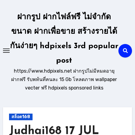
Skip
to
ฝากรูป ฝากไฟล์ฟรี ไม่จำกัด
content
ขนาด ฝากเพื่อขาย สร้างรายได้
กันง่ายๆ hdpixels 3rd popular
post
https://www.hdpixels.net ฝากรูปไม่มีหมดอายุ
ฝากฟรี รับพท้นที่คนละ 15 Gb โหลดภาพ wallpaper
vecter ฟรี hdpixels sponsored links
สล็อต168
Judhai168 17 JUL