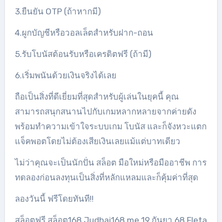
3.ยืนยัน OTP (ถ้าหากมี)
4.ผูกบัญชีหรือวอลเล็ตสำหรับฝาก-ถอน
5.รับโบนัสต้อนรับหรือเครดิตฟรี (ถ้ามี)
6.เริ่มพนันด้วยเงินจริงได้เลย
ถือเป็นสิ่งที่ดีเยี่ยมที่สุดสำหรับผู้เล่นในยุคนี้ คุณ
สามารถสนุกสนานไปกับเกมหลากหลายจากค่ายดัง
พร้อมทำความเข้าใจระบบเกม โบนัส และก็จังหวะแตก
แจ็คพอตโดยไม่ต้องเสียเงินเลยแม้แต่บาทเดียว
ไม่ว่าคุณจะเป็นนักปั่น สล็อต มือใหม่หรือมืออาชีพ การ
ทดลองก่อนลงทุนเป็นสิ่งที่หลักแหลมและก็คุ้มค่าที่สุด
ลองวันนี้ ฟรีโดยทันที!!
สล็อตฟรี สล็อต168 Judhai168.me 19 กันยา 68 Fleta