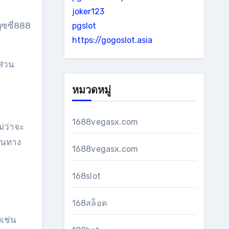
joker123
ุซซี่888
pgslot
https://gogoslot.asia
ส่วน
หมวดหมู่
1688vegasx.com
ม่ว่าจะ
่านทาง
1688vegasx.com
168slot
168สล็อต
งเช่น