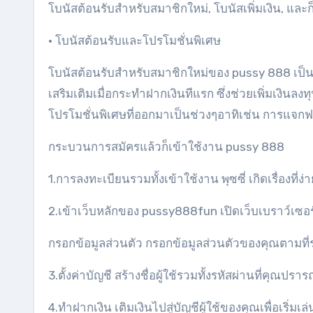
โบนัสต้อนรับสำหรับสมาชิกใหม่, โบนัสเพิ่มเงิน, และ
• โบนัสต้อนรับและโปรโมชั่นพิเศษ
โบนัสต้อนรับสำหรับสมาชิกใหม่ของ pussy 888 เป็นเ
เสริมเติมเมื่อกระทำฝากเงินทีแรก ซึ่งช่วยเพิ่มเงินลง
โปรโมชั่นพิเศษที่ออกมาเป็นช่วงๆอาทิเช่น การแจกฟ
กระบวนการสมัครแล้วก็เข้าใช้งาน pussy 888
1.การลงทะเบียนรวมทั้งเข้าใช้งาน พุซซี่ เกิดเรื่อง
2.เข้าเว็บหลักของ pussy888fun เปิดเว็บเบราว์เซอร์
กรอกข้อมูลส่วนตัว กรอกข้อมูลส่วนตัวของคุณตามที่ระ
3.ตั้งค่าบัญชี สร้างชื่อผู้ใช้รวมทั้งรหัสผ่านที่คุณปร
4.ทำฝากเงิน เติมเงินไปสู่บัญชีผู้ใช้ของคุณเพื่อเริ่มเล