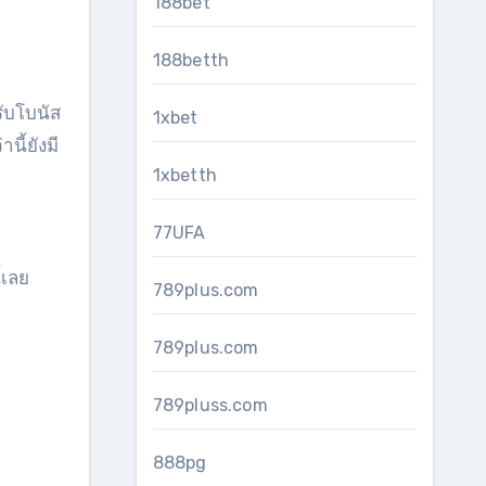
188bet
188betth
ับโบนัส
1xbet
นี้ยังมี
1xbetth
77UFA
้เลย
789plus.com
789plus.com
789pluss.com
888pg