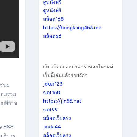
ดูหนังฟรี
ดูหนังฟรี
สล็อต168
https://hongkong456.me
สล็อต66
เว็บสล็อตและบาคาร่าของโครตดี
เว็บนี้เล่นแล้วรวยจัดๆ
joker123
รชนะ
slot168
งเกมรวม
https://jin55.net
ญ่ที่อาจ
slot99
สล็อตเว็บตรง
sy 888
jinda44
สล็อตเว็บตรง
้บริการ