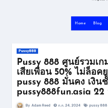
Home
Blog
Pussy888
Pussy 888 ศูนย์รวมเก
เสียเพื่อน 50% ไม่ล็อคย
pussy 888 มั่นคง เงิน
pussy888fun.asia 22 
By
Adam Reed
ต.ค. 24, 2024
pussy 888