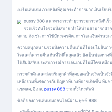
5.เริ่มเล่นเกม ภายหลังที่คุณกระทำการฝากเงินเรียบร
pussy 888 แนวทางการทำธุรกรรมการคลังที่เร็ว
รวดเร็วทันใจรวมทั้งสบาย ทำให้ท่านสามารถฝากและ
หลาย ดังเช่น การใช้บัตรเครดิต, การโอนเงินผ่านธนา
ความสนุกสนานรวมทั้งความตื่นเต้นที่ไม่จบไม่สิ้นก
ใจและก็ความตื่นเต้นที่ไม่สิ้นสุดแล้ว ยังเป็นช่อง
ได้สัมผัสกับประสบการณ์การเล่นเกมที่ไม่มีใครเหมือ
การผลักดันและส่งเสริมลูกค้าที่สุดยอดเป็นจริงเป็นจังท
เหลือรวมทั้งจัดการกับปัญหาที่บางทีอาจเกิดขึ้น ทีมช
แชทสด, อีเมล,
pussy 888
รวมทั้งโทรศัพท์
ข้อดีของการเล่นเกมออนไลน์ผ่าน พุซซี่ 888
• พรีเซ็นท์ความหลากหลายของเกมที่มีให้เลือกจำนวนมา