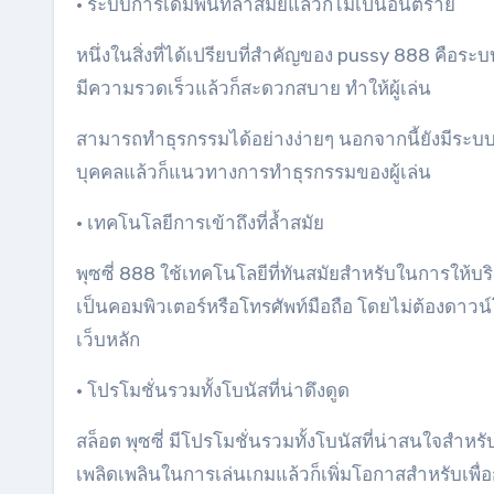
• ระบบการเดิมพันที่ล้ำสมัยแล้วก็ไม่เป็นอันตราย
หนึ่งในสิ่งที่ได้เปรียบที่สำคัญของ pussy 888 คือร
มีความรวดเร็วแล้วก็สะดวกสบาย ทำให้ผู้เล่น
สามารถทำธุรกรรมได้อย่างง่ายๆ นอกจากนี้ยังมีระบบ
บุคคลแล้วก็แนวทางการทำธุรกรรมของผู้เล่น
• เทคโนโลยีการเข้าถึงที่ล้ำสมัย
พุซซี่ 888 ใช้เทคโนโลยีที่ทันสมัยสำหรับในการให้บริก
เป็นคอมพิวเตอร์หรือโทรศัพท์มือถือ โดยไม่ต้องดาวน์
เว็บหลัก
• โปรโมชั่นรวมทั้งโบนัสที่น่าดึงดูด
สล็อต พุซซี่ มีโปรโมชั่นรวมทั้งโบนัสที่น่าสนใจสำหรั
เพลิดเพลินในการเล่นเกมแล้วก็เพิ่มโอกาสสำหรับเพื่