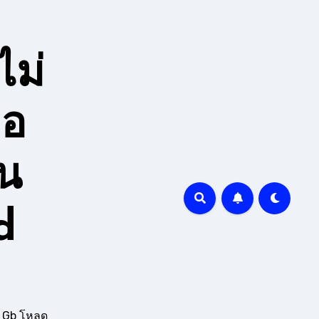
ไม่
่อ
ัน
d
5 Gb โหลด