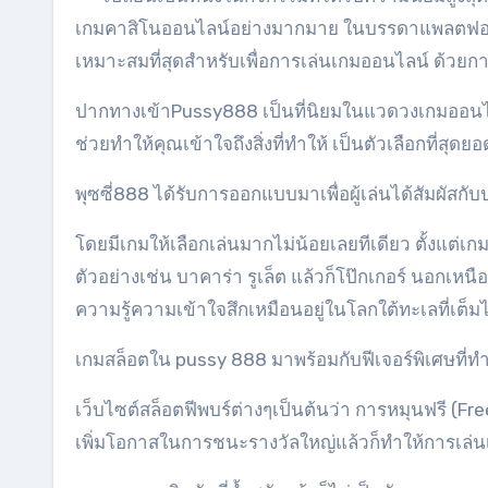
เกมคาสิโนออนไลน์อย่างมากมาย ในบรรดาแพลตฟอร์มต่
เหมาะสมที่สุดสำหรับเพื่อการเล่นเกมออนไลน์ ด้วย
ปากทางเข้าPussy888 เป็นที่นิยมในแวดวงเกมออนไลน
ช่วยทำให้คุณเข้าใจถึงสิ่งที่ทำให้ เป็นตัวเลือกที
พุซซี่888 ได้รับการออกแบบมาเพื่อผู้เล่นได้สัมผัส
โดยมีเกมให้เลือกเล่นมากไม่น้อยเลยทีเดียว ตั้งแต่เก
ตัวอย่างเช่น บาคาร่า รูเล็ต แล้วก็โป๊กเกอร์ นอกเหนื
ความรู้ความเข้าใจสึกเหมือนอยู่ในโลกใต้ทะเลที่เต็
เกมสล็อตใน pussy 888 มาพร้อมกับฟีเจอร์พิเศษที่ทำใ
เว็บไซต์สล็อตฟีพบร์ต่างๆเป็นต้นว่า การหมุนฟรี (
เพิ่มโอกาสในการชนะรางวัลใหญ่แล้วก็ทำให้การเล่นเ